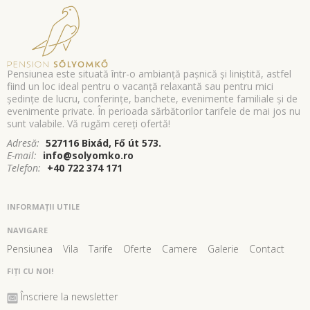
Pensiunea este situată într-o ambianţă paşnică şi liniştită, astfel
fiind un loc ideal pentru o vacanţă relaxantă sau pentru mici
şedinţe de lucru, conferinţe, banchete, evenimente familiale şi de
evenimente private. În perioada sărbătorilor tarifele de mai jos nu
sunt valabile. Vă rugăm cereţi ofertă!
Adresă:
527116 Bixád, Fő út 573.
E-mail:
info@solyomko.ro
Telefon:
+40 722 374 171
INFORMAŢII UTILE
NAVIGARE
Pensiunea
Vila
Tarife
Oferte
Camere
Galerie
Contact
FIȚI CU NOI!
Înscriere la newsletter