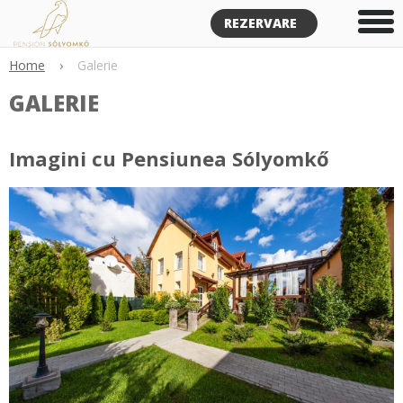
REZERVARE
Home
›
Galerie
GALERIE
Imagini cu Pensiunea Sólyomkő