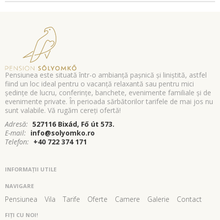
Pensiunea este situată într-o ambianţă paşnică şi liniştită, astfel
fiind un loc ideal pentru o vacanţă relaxantă sau pentru mici
şedinţe de lucru, conferinţe, banchete, evenimente familiale şi de
evenimente private. În perioada sărbătorilor tarifele de mai jos nu
sunt valabile. Vă rugăm cereţi ofertă!
Adresă:
527116 Bixád, Fő út 573.
E-mail:
info@solyomko.ro
Telefon:
+40 722 374 171
INFORMAŢII UTILE
NAVIGARE
Pensiunea
Vila
Tarife
Oferte
Camere
Galerie
Contact
FIȚI CU NOI!