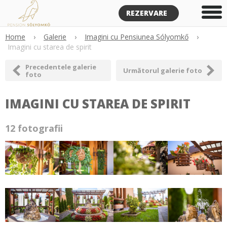
REZERVARE
Home
›
Galerie
›
Imagini cu Pensiunea Sólyomkő
›
Imagini cu starea de spirit
Precedentele galerie
Următorul galerie foto
foto
IMAGINI CU STAREA DE SPIRIT
12 fotografii