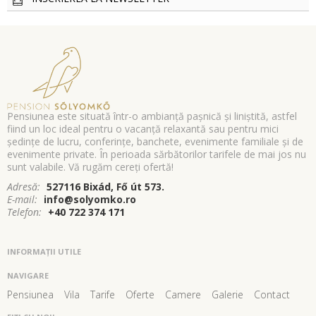
Pensiunea este situată într-o ambianţă paşnică şi liniştită, astfel
fiind un loc ideal pentru o vacanţă relaxantă sau pentru mici
şedinţe de lucru, conferinţe, banchete, evenimente familiale şi de
evenimente private. În perioada sărbătorilor tarifele de mai jos nu
sunt valabile. Vă rugăm cereţi ofertă!
Adresă:
527116 Bixád, Fő út 573.
E-mail:
info@solyomko.ro
Telefon:
+40 722 374 171
INFORMAŢII UTILE
NAVIGARE
Pensiunea
Vila
Tarife
Oferte
Camere
Galerie
Contact