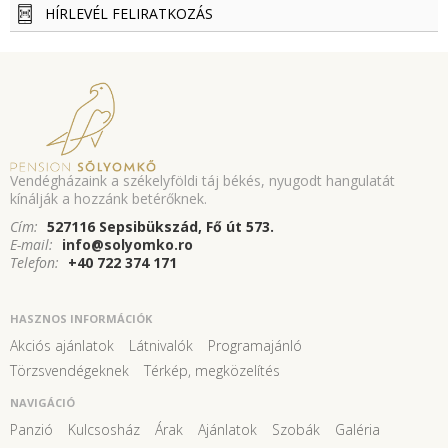
HÍRLEVÉL FELIRATKOZÁS
Vendégházaink a székelyföldi táj békés, nyugodt hangulatát
kínálják a hozzánk betérőknek.
Cím:
527116 Sepsibükszád, Fő út 573.
E-mail:
info@solyomko.ro
Telefon:
+40 722 374 171
HASZNOS INFORMÁCIÓK
Akciós ajánlatok
Látnivalók
Programajánló
Törzsvendégeknek
Térkép, megközelítés
NAVIGÁCIÓ
Panzió
Kulcsosház
Árak
Ajánlatok
Szobák
Galéria