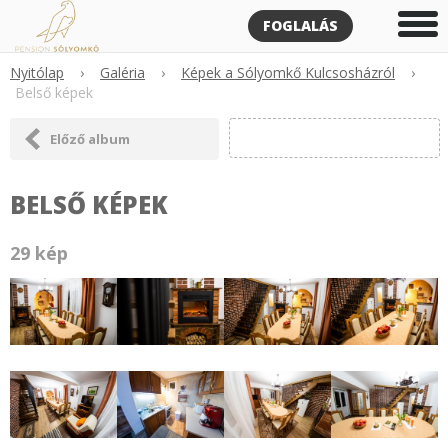
FOGLALÁS
Nyitólap
›
Galéria
›
Képek a Sólyomkő Kulcsosházról
›
Belső képek
Előző album
BELSŐ KÉPEK
29 kép