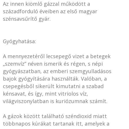
Az innen kiömlő gázzal működött a
századforduló éveiben az első magyar
szénsavsűrítő gyár.
Gyógyhatása:
A mennyezetéről lecsepegő vizet a betegek
„szemvíz” néven ismerik és régen, s népi
gyógyászatban, az emberi szemgyulladásos
bajok gyógyítására használták. Valóban, a
csepegésből sikerült kimutatni a szabad
kénsavat, és így, mint vitriolos víz,
világviszonylatban is kuriózumnak számít.
A gázok között található széndioxid miatt
többnapos kúrákat tartanak itt, amelyek a