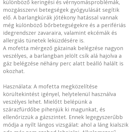
különböző keringési és vérnyomásproblémák,
mozgásszervi betegségek gyógyulását segítik
elő. A barlangkúrák jótékony hatással vannak
még különböző bőrbetegségekre és a perifériás
idegrendszer zavaraira, valamint ekcémák és
allergiás tünetek leküzdésére is.
A mofetta mérgező gázainak belégzése nagyon
veszélyes, a barlangban jelölt csík alá hajolva a
gáz belégzése néhány perc alatt beálló halált is
okozhat.
Használata: A mofetta megközelítése
körültekintést igényel, helytelenül használva
veszélyes lehet. Mielőtt belépünk a
szárazfürdőbe pihenjük ki magunkat, és
ellenőrizzük a gázszintet. Ennek legegyszerűbb
módja a nyílt lángos vizsgálat: ahol a láng kialszik