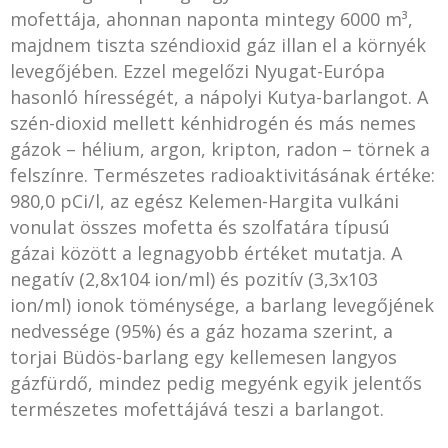
mofettája, ahonnan naponta mintegy 6000 m³,
majdnem tiszta széndioxid gáz illan el a környék
levegőjében. Ezzel megelőzi Nyugat-Európa
hasonló hírességét, a nápolyi Kutya-barlangot. A
szén-dioxid mellett kénhidrogén és más nemes
gázok – hélium, argon, kripton, radon – törnek a
felszínre. Természetes radioaktivitásának értéke:
980,0 pCi/l, az egész Kelemen-Hargita vulkáni
vonulat összes mofetta és szolfatára típusú
gázai között a legnagyobb értéket mutatja. A
negatív (2,8x104 ion/ml) és pozitív (3,3x103
ion/ml) ionok töménysége, a barlang levegőjének
nedvessége (95%) és a gáz hozama szerint, a
torjai Büdös-barlang egy kellemesen langyos
gázfürdő, mindez pedig megyénk egyik jelentős
természetes mofettájává teszi a barlangot.