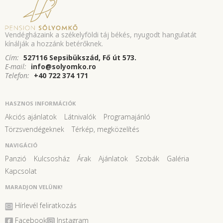
Vendégházaink a székelyföldi táj békés, nyugodt hangulatát
kínálják a hozzánk betérőknek.
Cím:
527116 Sepsibükszád, Fő út 573.
E-mail:
info@solyomko.ro
Telefon:
+40 722 374 171
HASZNOS INFORMÁCIÓK
Akciós ajánlatok
Látnivalók
Programajánló
Törzsvendégeknek
Térkép, megközelítés
NAVIGÁCIÓ
Panzió
Kulcsosház
Árak
Ajánlatok
Szobák
Galéria
Kapcsolat
MARADJON VELÜNK!
Hírlevél feliratkozás
Facebook
Instagram