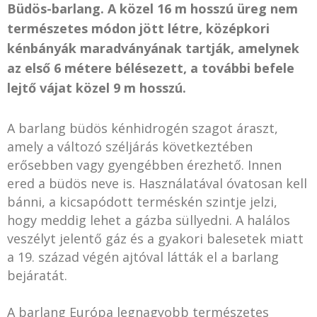
Büdös-barlang. A közel 16 m hosszú üreg nem
természetes módon jött létre, középkori
kénbányák maradványának tartják, amelynek
az első 6 métere bélésezett, a további befele
lejtő vájat közel 9 m hosszú.
A barlang büdös kénhidrogén szagot áraszt,
amely a változó széljárás következtében
erősebben vagy gyengébben érezhető. Innen
ered a büdös neve is. Használatával óvatosan kell
bánni, a kicsapódott terméskén szintje jelzi,
hogy meddig lehet a gázba süllyedni. A halálos
veszélyt jelentő gáz és a gyakori balesetek miatt
a 19. század végén ajtóval látták el a barlang
bejáratát.
A barlang Európa legnagyobb természetes