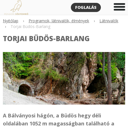
FOGLALÁS
Nyitólap
›
Programok, látnivalók, élmények
›
Látnivalók
›
Torjai Büdös-Barlang
TORJAI BÜDÖS-BARLANG
A Bálványosi hágón, a Büdös hegy déli
oldalában 1052 m magasságban található a